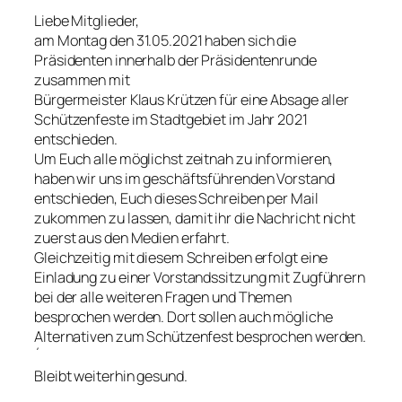
Liebe Mitglieder,
am Montag den 31.05.2021 haben sich die
Präsidenten innerhalb der Präsidentenrunde
zusammen mit
Bürgermeister Klaus Krützen für eine Absage aller
Schützenfeste im Stadtgebiet im Jahr 2021
entschieden.
Um Euch alle möglichst zeitnah zu informieren,
haben wir uns im geschäftsführenden Vorstand
entschieden, Euch dieses Schreiben per Mail
zukommen zu lassen, damit ihr die Nachricht nicht
zuerst aus den Medien erfahrt.
Gleichzeitig mit diesem Schreiben erfolgt eine
Einladung zu einer Vorstandssitzung mit Zugführern
bei der alle weiteren Fragen und Themen
besprochen werden. Dort sollen auch mögliche
Alternativen zum Schützenfest besprochen werden.
´
Bleibt weiterhin gesund.