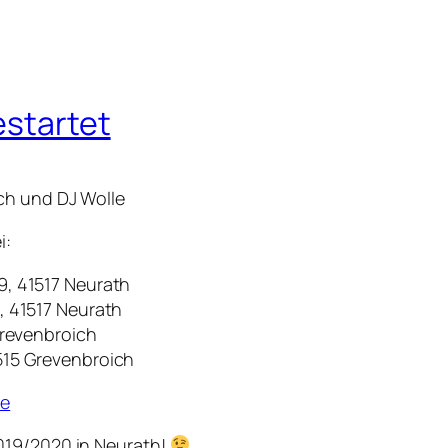
estartet
ch und DJ Wolle
i:
9, 41517 Neurath
, 41517 Neurath
Grevenbroich
515 Grevenbroich
de
019/2020 in Neurath!