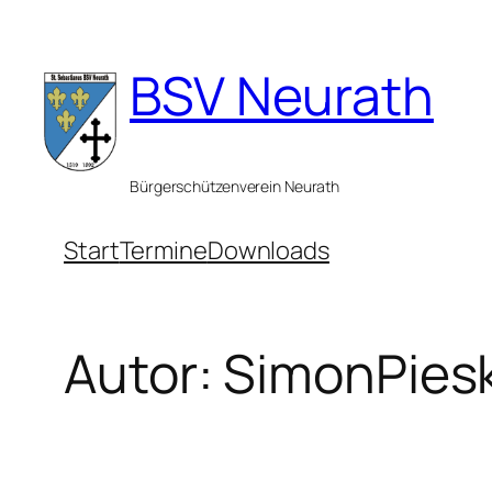
Zum
Inhalt
BSV Neurath
springen
Bürgerschützenverein Neurath
Start
Termine
Downloads
Autor:
SimonPies