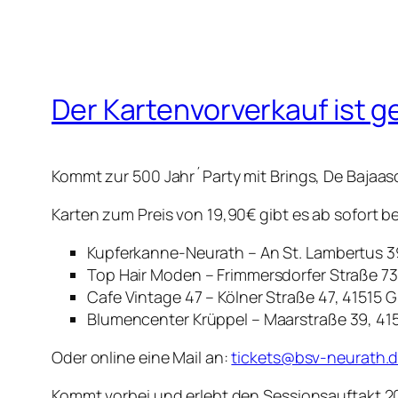
Der Kartenvorverkauf ist g
Kommt zur 500 Jahr´Party mit Brings, De Bajaas
Karten zum Preis von 19,90€ gibt es ab sofort be
Kupferkanne-Neurath – An St. Lambertus 3
Top Hair Moden – Frimmersdorfer Straße 73
Cafe Vintage 47 – Kölner Straße 47, 41515 
Blumencenter Krüppel – Maarstraße 39, 41
Oder online eine Mail an:
tickets@bsv-neurath.
Kommt vorbei und erlebt den Sessionsauftakt 2