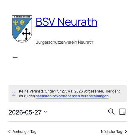
BSV Neurath
Bürgerschützenverein Neurath
Veranstaltungen
Keine Veranstaltungen für 27. Mai 2026 vorgesehen. Hier geht
für
Hinweis
es zu den
nächsten bevorstehenden Veranstaltungen
.
27.
Verans
Vera
2026-05-27
Suche
Tag
Ansi
Suche
Datum
Mai
Navi
wählen.
und
Vorheriger Tag
Nächster Tag