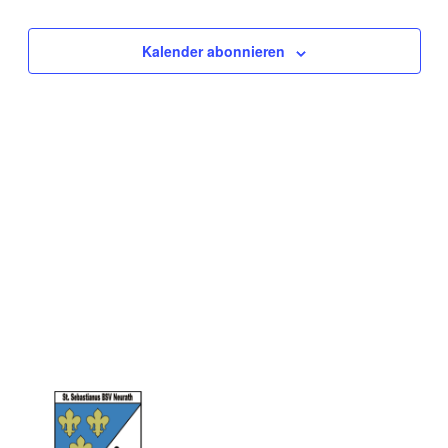
2026
Ansich
Naviga
Kalender abonnieren