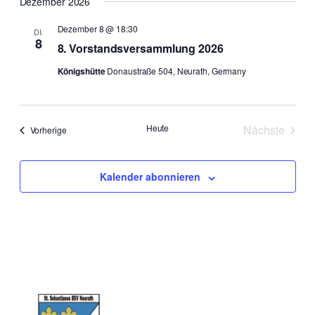
Dezember 2026
Dezember 8 @ 18:30
DI.
8
8. Vorstandsversammlung 2026
Königshütte
Donaustraße 504, Neurath, Germany
Heute
Nächste
Veranstaltungen
Vorherige
Veranstal
Kalender abonnieren