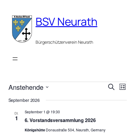
BSV Neurath
Bürgerschützenverein Neurath
Veranstaltungen
Verans
Vera
Anstehende
Suche
Liste
Ansi
Suche
Datum
Navi
September 2026
wählen.
und
September 1 @ 19:30
Ansich
DI.
1
6. Vorstandsversammlung 2026
Naviga
Königshütte
Donaustraße 504, Neurath, Germany